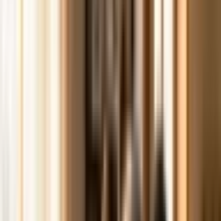
하지만 방법이 있습니다. 오늘 이 글을 읽으신 뒤, 스마트폰을
손에 들고 한 번만 따라해 보세요. 두 번째는 훨씬 수월합니다.