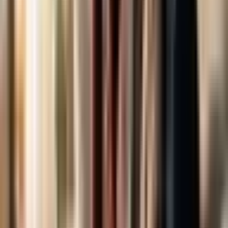
연결을 확인해 보세요. 화면 맨 위에 와이파이 아이콘(부채꼴
모양) 또는 LTE, 5G 글자가 보여야 합니다. 와이파이가 연결돼
있어야 사진이 원활하게 전달됩니다.
손주가 보낸 사진, 내 스마트폰에 저장하
는 방법
사진을 보내는 것만큼 받은 사진을 저장하는 것도 중요합니다.
손주가 보내온 사진을 나중에 다시 꺼내보고 싶을 때, 카카오
톡 대화창을 찾지 않아도 갤러리에서 바로 볼 수 있습니다.
저장 방법은 간단합니다.
카카오톡 대화창에서 손주가 보낸 사진을 한 번 눌러서
크게 엽니다.
화면 오른쪽 아래 또는 위쪽에 있는
저장
버튼(아래 화살
표 모양)을 누릅니다.
"저장되었습니다" 메시지가 뜨면 내 스마트폰 갤러리에
저장된 것입니다.