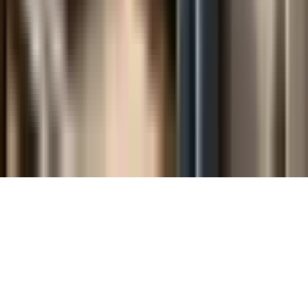
가족 단톡방 vs 사진 공유 앱 — 뭐가 더 좋을까
← 블로그 목록
보아요 시작하기
서비스 안내
서비스 소개
공지사항
자주 묻는 질문
문의하기
법적 고지
개인정보처리방침
이용약관
© 2026 보아요. All rights reserved.