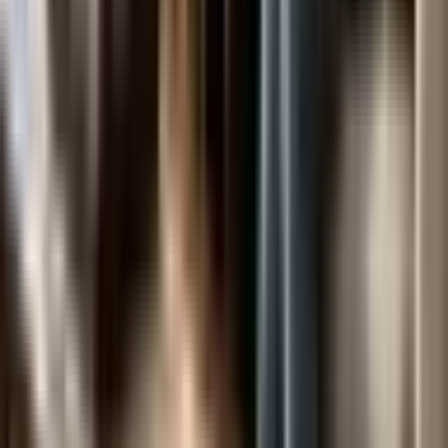
오늘 한 번만 해보세요. 첫 번째가 가장 어렵습니다.
👤
김태수
보아요 개발자·운영자
20년간 IT 서비스를 기획해왔습니다. 어르신이 디지털 소외 없
이 가족과 연결될 수 있도록 보아요를 직접 만들고 운영하고
있습니다.
boayo.main@gmail.com
관련 글
가족·소통
손주들이 요즘 빠진 SNS, 셋로그예요! 같이 알아보고 공감해
요
가족·소통